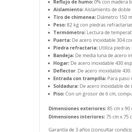
Reflujo de humo:
0% con madera bi
Aislamiento:
Aislamiento de doble 
Tiro de chimenea:
Diámetro 150 mm
Peso:
82 kg con piedras refractarias
Termómetro:
Lectura de temperat
Puerta:
De acero inoxidable 304 con
Piedra refractaria:
Utiliza piedras 
Bandeja:
De media luna de acero in
Hogar:
De acero inoxidable 430 esp
Deflector
: De acero inoxidable 430.
Entrada con trampilla:
Para paso 
Soldadura:
De acero inoxidable de 
Piso:
Con un grosor de 6 cm, compues
Dimensiones exteriores:
85 cm x 90 
Dimensiones interiores:
75 cm x 75 
Garantía de 3 años (consultar condici