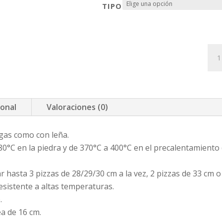
TIPO
MO
SP
85
10
IN
CA
ional
Valoraciones (0)
gas como con leña.
0°C en la piedra y de 370°C a 400°C en el precalentamiento 
 hasta 3 pizzas de 28/29/30 cm a la vez, 2 pizzas de 33 cm o
esistente a altas temperaturas.
.
a de 16 cm.